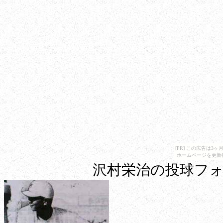
[PR] この広告は
ホームページを更新
沢村栄治の投球フ