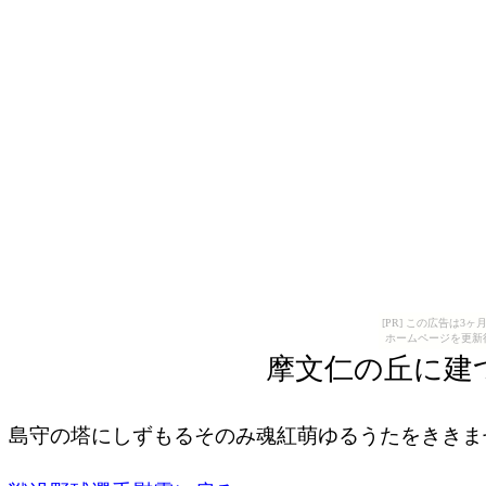
[PR] この広告は
ホームページを更新
摩文仁の丘に建
島守の塔にしずもるそのみ魂紅萌ゆるうたをき
揮毫 木